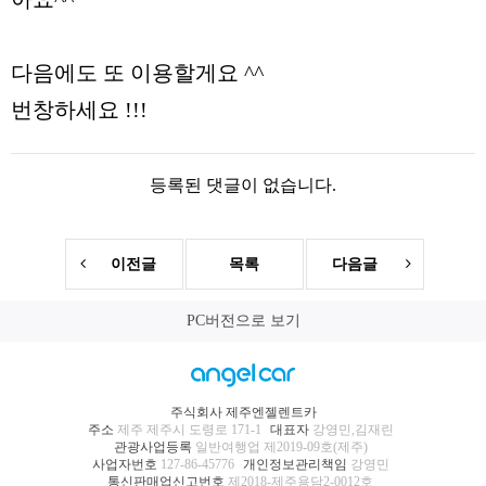
다음에도 또 이용할게요 ^^
번창하세요 !!!
등록된 댓글이 없습니다.
이전글
목록
다음글
PC버전으로 보기
주식회사 제주엔젤렌트카
주소
제주 제주시 도령로 171-1
대표자
강영민,김재린
관광사업등록
일반여행업 제2019-09호(제주)
사업자번호
127-86-45776
개인정보관리책임
강영민
통신판매업신고번호
제2018-제주용담2-0012호