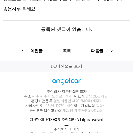
좋은하루 되세요.
등록된 댓글이 없습니다.
이전글
목록
다음글
PC버전으로 보기
주식회사 제주엔젤렌트카
주소
제주 제주시 도령로 171-1
대표자
강영민,김재린
관광사업등록
일반여행업 제2019-09호(제주)
사업자번호
127-86-45776
개인정보관리책임
강영민
통신판매업신고번호
제2018-제주용담2-0012호
COPYRIGHTS
제주엔젤카 All rights reserved.
ㅡ
주식회사 비비카