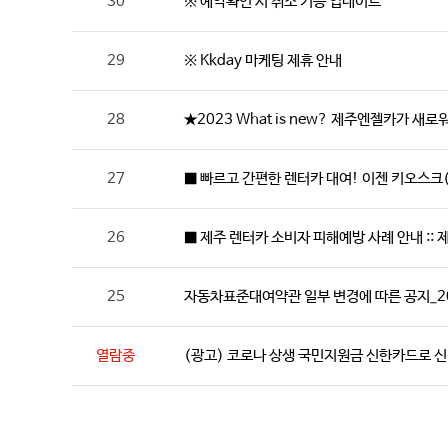
30
※ 예약확인 시 취소 기능 업데이트
29
※ Kkday 마케팅 제휴 안내
28
★2023 What is new? 제주엔젤카가 새
27
■ 빠르고 간편한 렌터카 대여! 이젠 키오스크(
26
■ 제주 렌터카 소비자 피해예방 사례 안내 ::
25
자동차표준대여약관 일부 변경에 따른 공지_20
열람중
(광고) 코로나 상생 국민지원금 신한카드로 