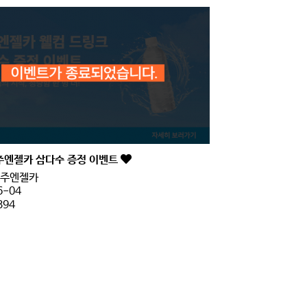
주엔젤카 삼다수 증정 이벤트
주엔젤카
6-04
394