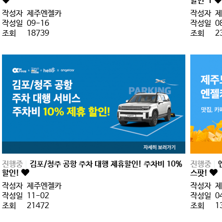
할인
1
작성자
제주엔젤카
작성자
제
작성일
09-16
작성일
0
조회
18739
조회
2
진행중
김포/청주 공항 주차 대행 제휴할인! 주차비 10%
진행중
할인!
스팟!
작성자
제주엔젤카
작성자
제
작성일
11-02
작성일
0
조회
21472
조회
1