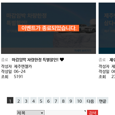
종료
마감임박 차량한정 특별할인!
종료
제
작성자
제주엔젤카
작성자
제
작성일
06-24
작성일
0
조회
5191
조회
2
1
2
3
4
5
6
7
8
9
10
다음
맨끝