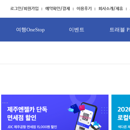
로그인/회원가입
예약확인/결제
이용후기
회사소개/제휴
여행OneStop
이벤트
트래블 Pi