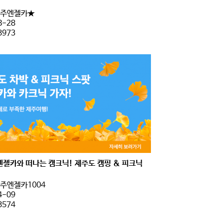
주엔젤카★
8-28
3973
엔젤카와 떠나는 캠크닉! 제주도 캠핑 & 피크닉
주엔젤카1004
4-09
3574