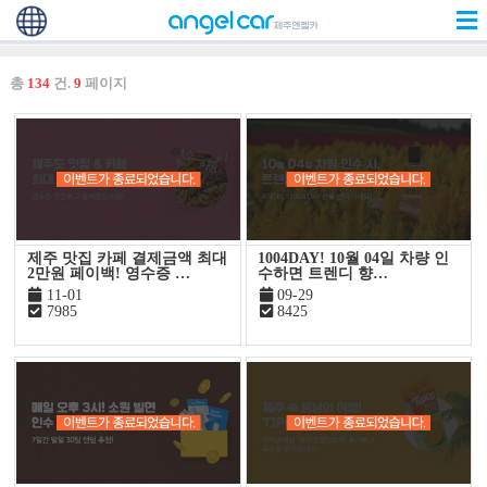
총
134
건.
9
페이지
제주 맛집 카페 결제금액 최대
1004DAY! 10월 04일 차량 인
2만원 페이백! 영수증 …
수하면 트렌디 향…
11-01
09-29
7985
8425