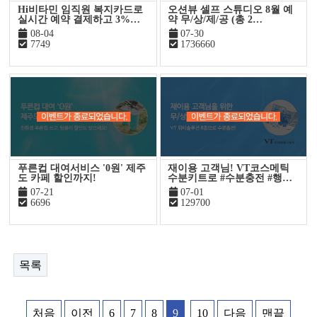
Hi비타민 임직원 복지카드로
오션뷰 셀프 스튜디오 8월 예
실시간 예약 결제하고 3%…
약 무/상/제/공 (총 2…
08-04
07-30
7749
1736660
푸른컵 대여서비스 '0원' 제주
재이용 고객님! VT코스메틱
도 카페 할인까지!
수분키트로 #수분충전 #행…
07-21
07-01
6696
129700
목록
처음
이전
6
7
8
9
10
다음
맨끝