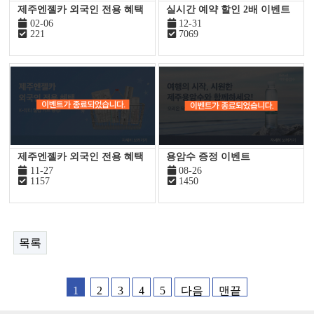
제주엔젤카 외국인 전용 혜택
실시간 예약 할인 2배 이벤트
02-06
12-31
221
7069
제주엔젤카 외국인 전용 혜택
용암수 증정 이벤트
11-27
08-26
1157
1450
목록
1
2
3
4
5
다음
맨끝