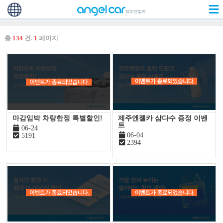
총
134
건.
1
페이지
마감임박 차량한정 특별할인!
제주엔젤카 삼다수 증정 이벤
트
06-24
06-04
5191
2394