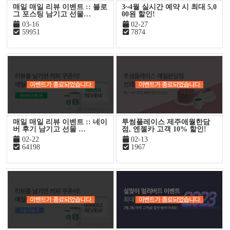
매일 매일 리뷰 이벤트 :: 블로
3~4월 실시간 예약 시 최대 5,0
그 포스팅 남기고 선물…
00원 할인!
03-16
02-27
59951
7874
매일 매일 리뷰 이벤트 :: 네이
투썸플레이스 제주애월한담
버 후기 남기고 선물 …
점, 엔젤카 고객 10% 할인!
02-22
02-13
64198
1967