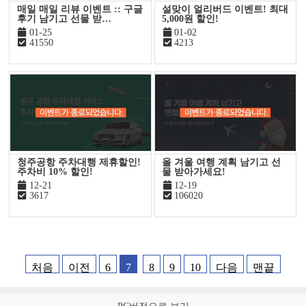
매일 매일 리뷰 이벤트 :: 구글
설맞이 얼리버드 이벤트! 최대
후기 남기고 선물 받…
5,000원 할인!
01-25
01-02
41550
4213
청주공항 주차대행 제휴할인!
올 겨울 여행 계획 남기고 선
주차비 10% 할인!
물 받아가세요!
12-21
12-19
3617
106020
처음
이전
6
7
8
9
10
다음
맨끝