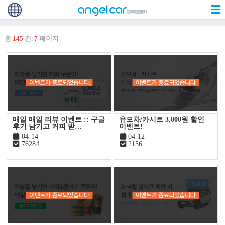
총
145
건.
7
페이지
매일 매일 리뷰 이벤트 :: 구글
유모차/카시트 3,000원 할인
후기 남기고 커피 받…
이벤트!
04-14
04-12
76284
2156