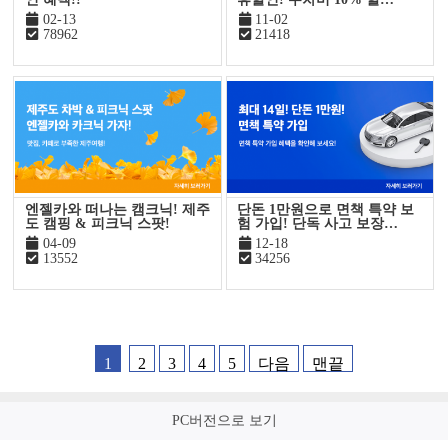
02-13
11-02
78962
21418
엔젤카와 떠나는 캠크닉! 제주
단돈 1만원으로 면책 특약 보
도 캠핑 & 피크닉 스팟!
험 가입! 단독 사고 보장…
04-09
12-18
13552
34256
1
2
3
4
5
다음
맨끝
PC버전으로 보기