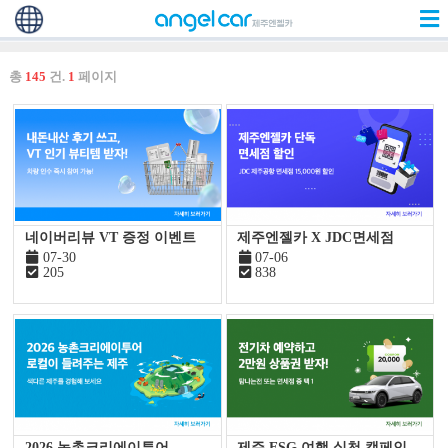
총
145
건.
1
페이지
네이버리뷰 VT 증정 이벤트
제주엔젤카 X JDC면세점
07-30
07-06
205
838
2026 농촌크리에이투어
제주 ESG 여행 실천 캠페인